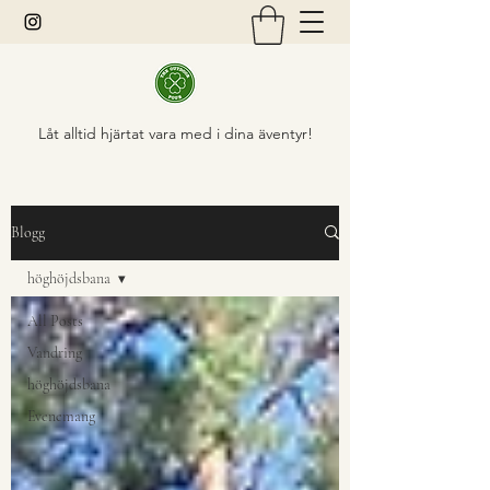
Låt alltid hjärtat vara med i dina äventyr!
Blogg
höghöjdsbana
All Posts
Vandring
höghöjdsbana
Evenemang