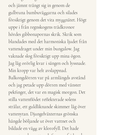
och jämnt trängt sig in genom de 
gulbruna bambuväggarna och silades 
försiktigt genom det vita myggnätet. Högt 
uppe i från regnskogens trädkronor 
hördes gibbonapornas skrik. Skrik som 
blandades med det harmoniska ljudet från 
vattendraget under min bungalow. Jag 
vaknade slog försiktigt upp mina ögon. 
Jag låg orörlig kvar i sängen och lyssnade. 
Min kropp var helt avslappnad. 
Balkongdörren var på armlängds avstånd 
och jag petade upp dörren med vänster 
pekfinger, det var en magisk morgon. Det 
stilla vattenflödet reflekterade solens 
strålar, ett guldliknande skimmer låg över 
vattenytan. Djungelväxternas grönska 
hängde böljande ut över vattnet och 
bildade en vägg av klorofyll. Det hade 