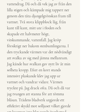
vattendrag. Då och då vek jag av från den 
lilla stigen och kämpade mig tappert ner 
genom den täta djungelgrönskan fram till 
vattnet. Två stora klippblock låg, från 
kant till kant, mitt ute i floden och 
skapade ett halvmeter högt, 
vitskummande, vattenfall. Jag kröp 
försiktigt ner bakom stenbumlingarna. I 
den tryckande värmen var det nödvändigt 
att svalka av sig med jämna mellanrum. 
Jag kände hur svalkan gav nytt liv åt min 
solheta kropp. Efter en kort stunds 
intensivt plaskande klev jag upp ur 
vattnet och vandrar vidare. Värmen 
tryckte på. Jag drack ofta. Då och då var 
jag tvungen att stanna för att tömma 
blåsan. Trädens bladverk utgjorde ett 
effektivt skydd mot solljuset vilket gjorde 
att kroppen inte blev totalt överhettad. 