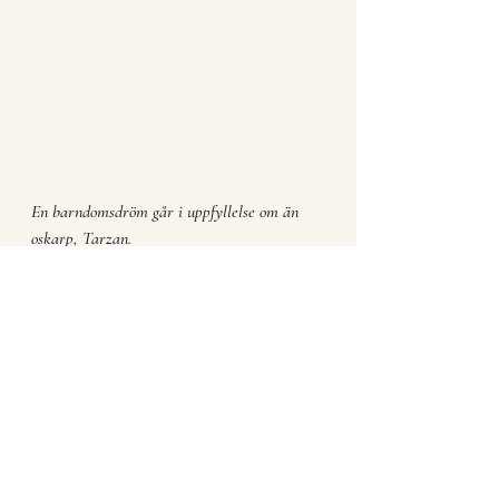
En barndomsdröm går i uppfyllelse om än 
oskarp, Tarzan.
Vattnet var svalkande. Efter en stunds 
simmande vadade jag upp på stranden där 
kameran var placerad och satte mig åter 
på huk. Jag stängde locket på kameran 
och stoppade ner den i ryggsäcken. 
Mungiporna stramade. Jag kunde inte le 
större än jag gjorde i den stunden. Just 
som jag hade lagt ner kameran i 