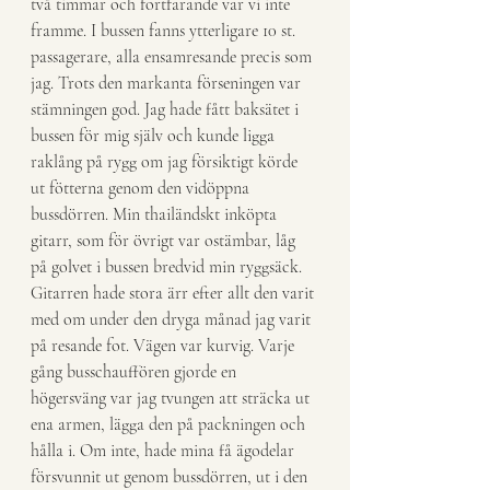
två timmar och fortfarande var vi inte 
framme. I bussen fanns ytterligare 10 st. 
passagerare, alla ensamresande precis som 
jag. Trots den markanta förseningen var 
stämningen god. Jag hade fått baksätet i 
bussen för mig själv och kunde ligga 
raklång på rygg om jag försiktigt körde 
ut fötterna genom den vidöppna 
bussdörren. Min thailändskt inköpta 
gitarr, som för övrigt var ostämbar, låg 
på golvet i bussen bredvid min ryggsäck. 
Gitarren hade stora ärr efter allt den varit 
med om under den dryga månad jag varit 
på resande fot. Vägen var kurvig. Varje 
gång busschauffören gjorde en 
högersväng var jag tvungen att sträcka ut 
ena armen, lägga den på packningen och 
hålla i. Om inte, hade mina få ägodelar 
försvunnit ut genom bussdörren, ut i den 