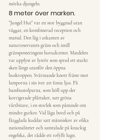
mörka djungeln.
8 meter över marken.
”Jungel Hut” var en stor byggnad utan 
väggar, en kombinerad reception och 
matsal. Den låg i utkanten av 
naturreservatets gräns och intill 
gränsposteringens huvudcenter. Matdelen 
var upplyst av lysrör som spred ett starkt 
sken långt utanför den öppna 
huskroppen. Svärmande knott fräste mot 
lamporna i sin iver att finna ljus. På 
bambustolparna, som höll upp det 
korrigerade plåttaket, satt gröna 
vårtbitare, i en storlek som påminde om 
mindre gurkor. Vid låga bord och på 
färgglada kuddar satt människor av olika 
nationaliteter och samtalade på knackig 
engelska, det rådde ett rofyllt lugn. 