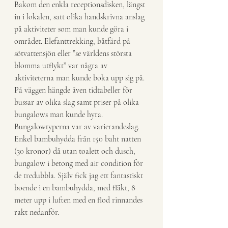
Bakom den enkla receptionsdisken, längst 
in i lokalen, satt olika handskrivna anslag 
på aktiviteter som man kunde göra i 
området. Elefanttrekking, båtfärd på 
sötvattensjön eller ”se världens största 
blomma utflykt” var några av 
aktiviteterna man kunde boka upp sig på. 
På väggen hängde även tidtabeller för 
bussar av olika slag samt priser på olika 
bungalows man kunde hyra. 
Bungalowtyperna var av varierandeslag. 
Enkel bambuhydda från 150 baht natten 
(30 kronor) då utan toalett och dusch, 
bungalow i betong med air condition för 
de tredubbla. Själv fick jag ett fantastiskt 
boende i en bambuhydda, med fläkt, 8 
meter upp i luften med en flod rinnandes 
rakt nedanför.