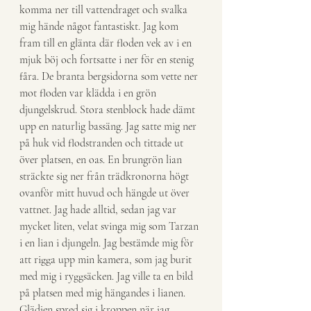
komma ner till vattendraget och svalka 
mig hände något fantastiskt. Jag kom 
fram till en glänta där floden vek av i en 
mjuk böj och fortsatte i ner för en stenig 
fåra. De branta bergsidorna som vette ner 
mot floden var klädda i en grön 
djungelskrud. Stora stenblock hade dämt 
upp en naturlig bassäng. Jag satte mig ner 
på huk vid flodstranden och tittade ut 
över platsen, en oas. En brungrön lian 
sträckte sig ner från trädkronorna högt 
ovanför mitt huvud och hängde ut över 
vattnet. Jag hade alltid, sedan jag var 
mycket liten, velat svinga mig som Tarzan 
i en lian i djungeln. Jag bestämde mig för 
att rigga upp min kamera, som jag burit 
med mig i ryggsäcken. Jag ville ta en bild 
på platsen med mig hängandes i lianen. 
Glädjen spred sig i kroppen när jag 