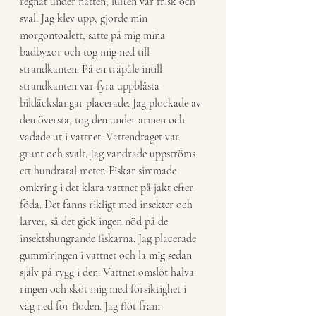
regnat under natten, luften var frisk och 
sval. Jag klev upp, gjorde min 
morgontoalett, satte på mig mina 
badbyxor och tog mig ned till 
strandkanten. På en träpåle intill 
strandkanten var fyra uppblåsta 
bildäckslangar placerade. Jag plockade av 
den översta, tog den under armen och 
vadade ut i vattnet. Vattendraget var 
grunt och svalt. Jag vandrade uppströms 
ett hundratal meter. Fiskar simmade 
omkring i det klara vattnet på jakt efter 
föda. Det fanns rikligt med insekter och 
larver, så det gick ingen nöd på de 
insektshungrande fiskarna. Jag placerade 
gummiringen i vattnet och la mig sedan 
själv på rygg i den. Vattnet omslöt halva 
ringen och sköt mig med försiktighet i 
väg ned för floden. Jag flöt fram 