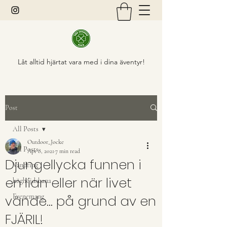
Låt alltid hjärtat vara med i dina äventyr!
Post
All Posts
Outdoor_Jocke
All Posts
Apr 8, 2021
7 min read
Djungellycka funnen i
Vandring
en lian eller när livet
höghöjdsbana
vände... på grund av en
Evenemang
FJÄRIL!