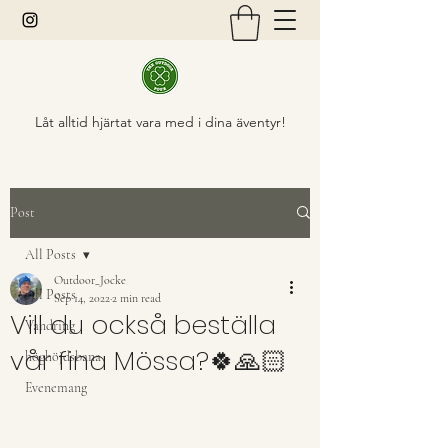
Låt alltid hjärtat vara med i dina äventyr!
Post
All Posts
Outdoor_Jocke
All Posts
Sep 14, 2022
2 min read
Vill du också beställa
Vandring
vår fina Mössa?🍀🙏🏻
höghöjdsbana
Evenemang