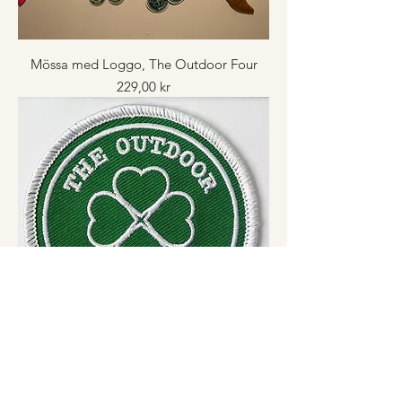
Mössa med Loggo, The Outdoor Four
Price
229,00 kr
Tygmärke The Outdoor Four
Price
35,00 kr