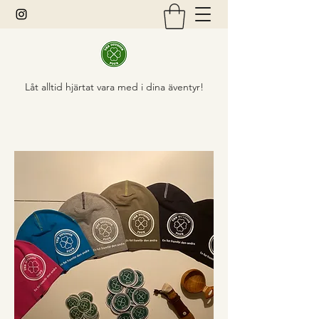
Låt alltid hjärtat vara med i dina äventyr!